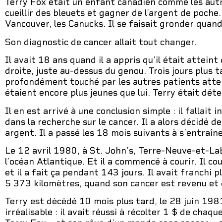
Terry Fox était un enfant canadien comme les autres
cueillir des bleuets et gagner de l’argent de poche.
Vancouver, les Canucks. Il se faisait gronder quand 
Son diagnostic de cancer allait tout changer.
Il avait 18 ans quand il a appris qu’il était attein
droite, juste au-dessus du genou. Trois jours plus t
profondément touché par les autres patients attei
étaient encore plus jeunes que lui. Terry était dé
Il en est arrivé à une conclusion simple : il fallai
dans la recherche sur le cancer. Il a alors décidé de
argent. Il a passé les 18 mois suivants à s’entraîne
Le 12 avril 1980, à St. John’s, Terre-Neuve-et-Lab
l’océan Atlantique. Et il a commencé à courir. Il c
et il a fait ça pendant 143 jours. Il avait franchi p
5 373 kilomètres, quand son cancer est revenu et q
Terry est décédé 10 mois plus tard, le 28 juin 1981
irréalisable : il avait réussi à récolter 1 $ de cha