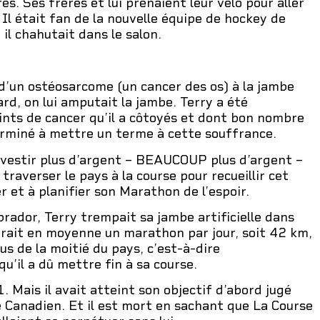
. Ses frères et lui prenaient leur vélo pour aller
 Il était fan de la nouvelle équipe de hockey de
il chahutait dans le salon.
t d’un ostéosarcome (un cancer des os) à la jambe
ard, on lui amputait la jambe. Terry a été
nts de cancer qu’il a côtoyés et dont bon nombre
terminé à mettre un terme à cette souffrance.
t investir plus d’argent – BEAUCOUP plus d’argent –
 traverser le pays à la course pour recueillir cet
r et à planifier son Marathon de l’espoir.
rador, Terry trempait sa jambe artificielle dans
ourait en moyenne un marathon par jour, soit 42 km,
lus de la moitié du pays, c’est-à-dire
u’il a dû mettre fin à sa course.
. Mais il avait atteint son objectif d’abord jugé
que Canadien. Et il est mort en sachant que La Course