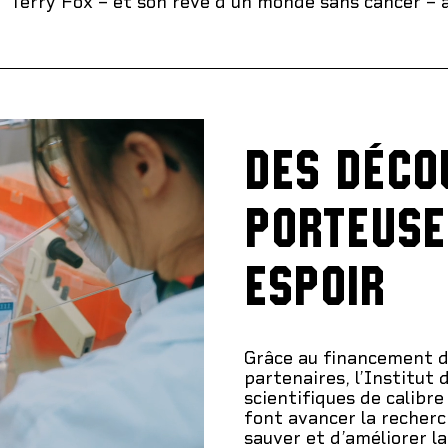
Terry Fox – et son rêve d’un monde sans cancer – al
DES DÉCO
PORTEUSE
ESPOIR
Grâce au financement d
partenaires, l’Institut
scientifiques de calibre
font avancer la recher
sauver et d’améliorer l